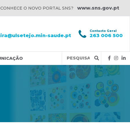
www.sns.gov.pt
 CONHECE O NOVO PORTAL SNS?
l
Contacto Geral
xira@ulsetejo.min-saude.pt
263 006 500
Query
UNICAÇÃO