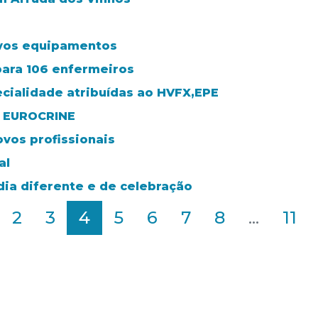
ovos equipamentos
ara 106 enfermeiros
ecialidade atribuídas ao HVFX,EPE
r EUROCRINE
vos profissionais
al
 dia diferente e de celebração
2
3
4
5
6
7
8
...
11