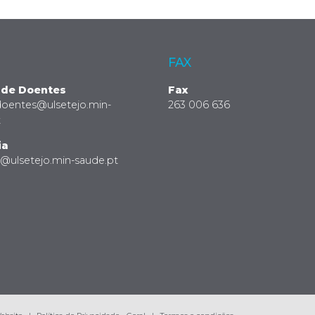
FAX
 de Doentes
Fax
doentes@ulsetejo.min-
263 006 636
t
ia
a@ulsetejo.min-saude.pt