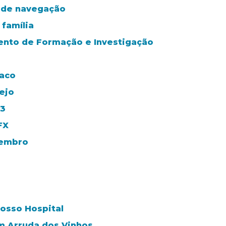
a de navegação
família
mento de Formação e Investigação
íaco
ejo
23
FX
vembro
nosso Hospital
m Arruda dos Vinhos