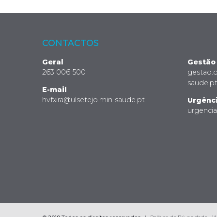
CONTACTOS
Geral
Gestão
263 006 500
gestao.
saude.p
E-mail
hvfxira@ulsetejo.min-saude.pt
Urgênc
urgenci