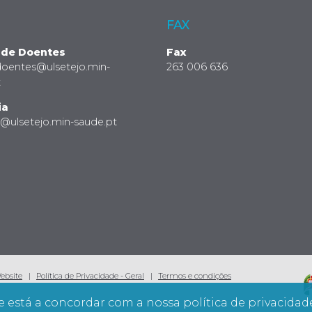
FAX
 de Doentes
Fax
doentes@ulsetejo.min-
263 006 636
t
ia
a@ulsetejo.min-saude.pt
Website
Política de Privacidade - Geral
Termos e condições
e está a concordar com a nossa política de privacidad