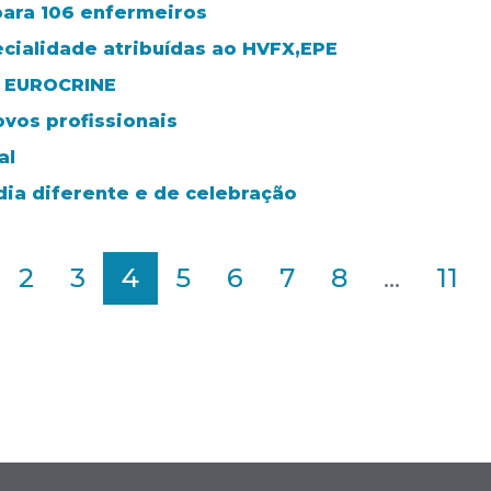
ara 106 enfermeiros
ecialidade atribuídas ao HVFX,EPE
r EUROCRINE
vos profissionais
al
 dia diferente e de celebração
2
3
4
5
6
7
8
...
11