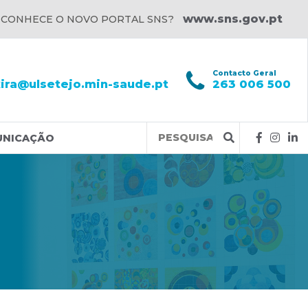
www.sns.gov.pt
 CONHECE O NOVO PORTAL SNS?
l
Contacto Geral
xira@ulsetejo.min-saude.pt
263 006 500
Query
UNICAÇÃO