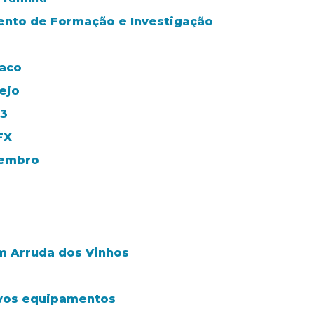
mento de Formação e Investigação
íaco
ejo
23
FX
vembro
m Arruda dos Vinhos
ovos equipamentos