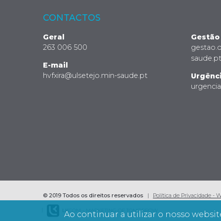
CONTACTOS
Geral
Gestão
263 006 500
gestao.
saude.p
E-mail
hvfxira@ulsetejo.min-saude.pt
Urgênc
urgenci
© 2019 Todos os direitos reservados
Política de Privacidade - 
LK
COM - MARKETING OF TOMORROW
Ao continuar a utilizar o nosso websit