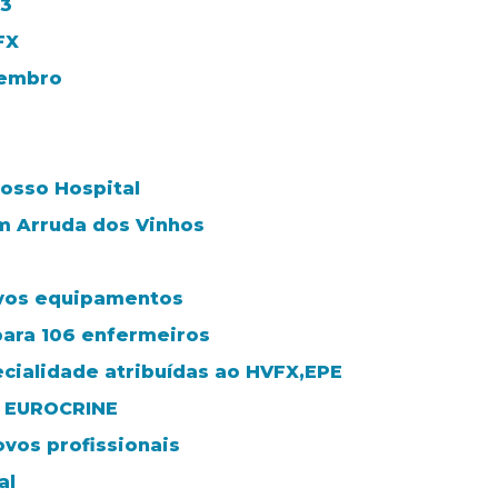
23
FX
vembro
nosso Hospital
m Arruda dos Vinhos
ovos equipamentos
ara 106 enfermeiros
ecialidade atribuídas ao HVFX,EPE
r EUROCRINE
vos profissionais
al