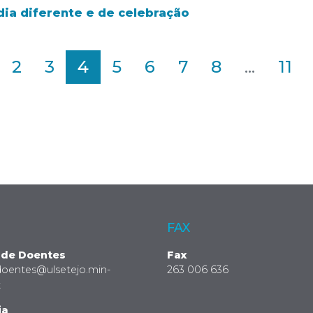
 dia diferente e de celebração
2
3
4
5
6
7
8
...
11
FAX
 de Doentes
Fax
doentes@ulsetejo.min-
263 006 636
t
ia