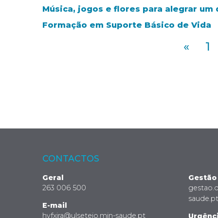
Música, jogos e flores para alegrar um
Formação em Suporte Básico de Vida
«
1
CONTACTOS
Geral
Gestão
263 006 500
gestao.
saude.p
E-mail
hvfxira@ulsetejo.min-saude.pt
Urgênc