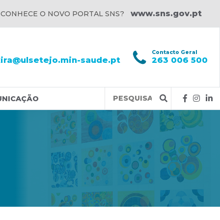
www.sns.gov.pt
 CONHECE O NOVO PORTAL SNS?
l
Contacto Geral
xira@ulsetejo.min-saude.pt
263 006 500
Query
UNICAÇÃO