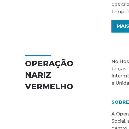
das cri
tempora
MAI
OPERAÇÃO
No Hosp
terças-
NARIZ
Intermé
e Unida
VERMELHO
SOBRE
A Opera
Social,
dentro 