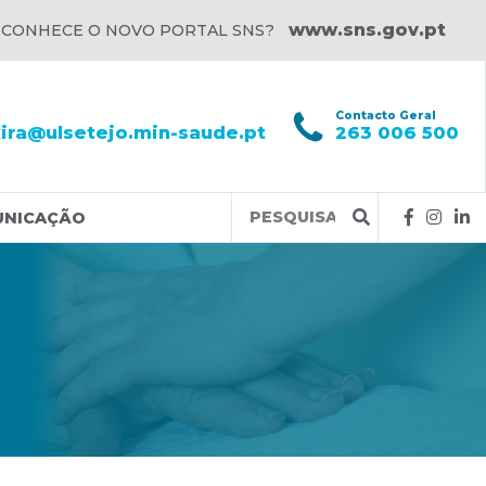
www.sns.gov.pt
 CONHECE O NOVO PORTAL SNS?
l
Contacto Geral
xira@ulsetejo.min-saude.pt
263 006 500
Query
UNICAÇÃO