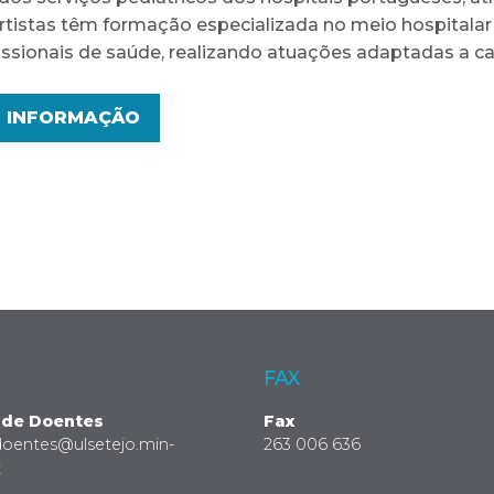
rtistas têm formação especializada no meio hospitala
issionais de saúde, realizando atuações adaptadas a ca
S INFORMAÇÃO
FAX
 de Doentes
Fax
doentes@ulsetejo.min-
263 006 636
t