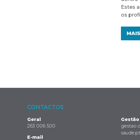
Estes a
os prof
MAI
CONTACTOS
Geral
Gestão
263 006 500
gestao.
saude.p
E-mail