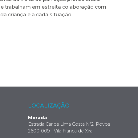
r e trabalham em estreita colaboração com
da criança e a cada situação.
LOCALIZAÇÃO
Morada
Estrada Carlos Lima Costa Nº2, Povos
2600-009 - Vila Franca de Xira