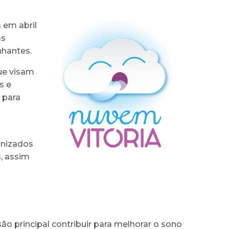
 em abril
às
nhantes.
que visam
s e
 para
anizados
, assim
 principal contribuir para melhorar o sono