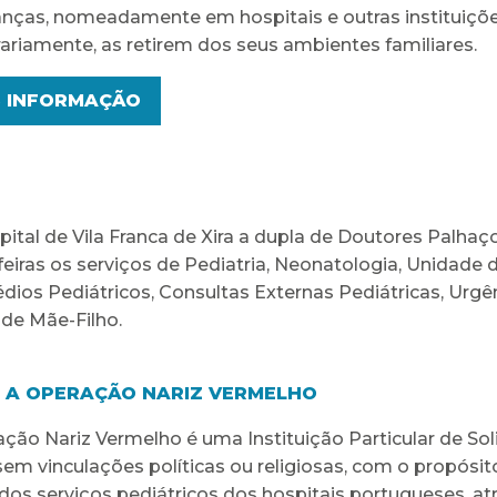
anças, nomeadamente em hospitais e outras instituiçõe
riamente, as retirem dos seus ambientes familiares.
S INFORMAÇÃO
ital de Vila Franca de Xira a dupla de Doutores Palhaço
feiras os serviços de Pediatria, Neonatologia, Unidade
dios Pediátricos, Consultas Externas Pediátricas, Urgê
de Mãe-Filho.
 A OPERAÇÃO NARIZ VERMELHO
ção Nariz Vermelho é uma Instituição Particular de So
 sem vinculações políticas ou religiosas, com o propósito
dos serviços pediátricos dos hospitais portugueses, atr