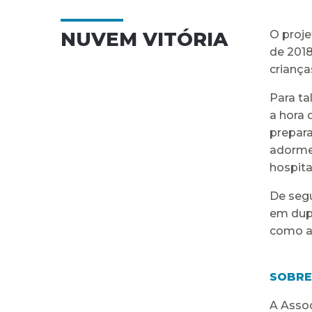
NUVEM VITÓRIA
O proj
de 2018
criança
Para ta
a hora 
prepara
adorme
hospita
De segu
em dupl
como a
SOBRE
A Assoc