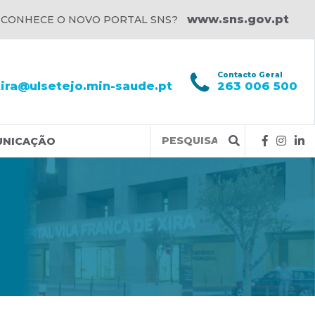
www.sns.gov.pt
 CONHECE O NOVO PORTAL SNS?
l
Contacto Geral
xira@ulsetejo.min-saude.pt
263 006 500
Query
UNICAÇÃO