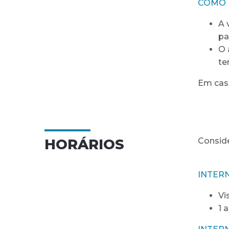
COMO 
A 
pa
O 
te
Em caso
HORÁRIOS
Conside
INTER
Vi
1 