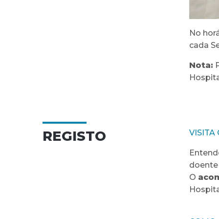
No horá
cada Se
Nota:
P
Hospita
REGISTO
VISIT
Entend
doente 
O
aco
Hospita