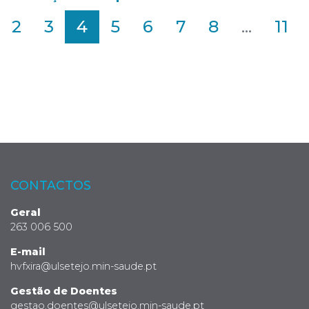
2
3
4
5
6
7
8
...
11
CONTACTOS
Geral
263 006 500
E-mail
hvfxira@ulsetejo.min-saude.pt
Gestão de Doentes
gestao.doentes@ulsetejo.min-saude.pt