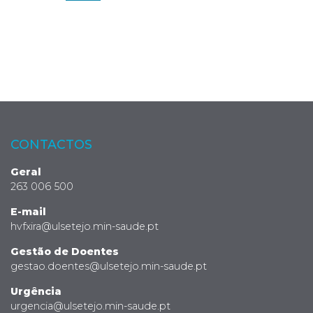
CONTACTOS
Geral
263 006 500
E-mail
hvfxira@ulsetejo.min-saude.pt
Gestão de Doentes
gestao.doentes@ulsetejo.min-saude.pt
Urgência
urgencia@ulsetejo.min-saude.pt