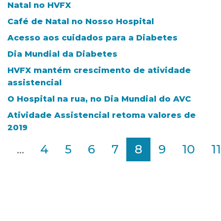
Natal no HVFX
Café de Natal no Nosso Hospital
Acesso aos cuidados para a Diabetes
Dia Mundial da Diabetes
HVFX mantém crescimento de atividade
assistencial
O Hospital na rua, no Dia Mundial do AVC
Atividade Assistencial retoma valores de
2019
2
...
4
5
6
7
8
9
10
11