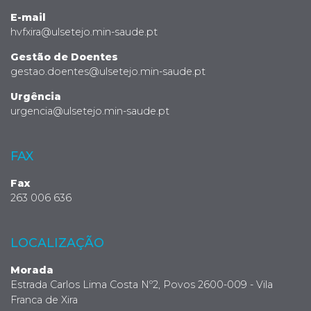
E-mail
hvfxira@ulsetejo.min-saude.pt
Gestão de Doentes
gestao.doentes@ulsetejo.min-saude.pt
Urgência
urgencia@ulsetejo.min-saude.pt
FAX
Fax
263 006 636
LOCALIZAÇÃO
Morada
Estrada Carlos Lima Costa Nº2, Povos 2600-009 - Vila
Franca de Xira