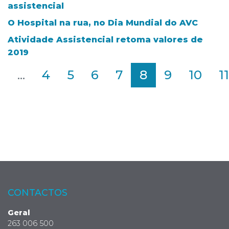
assistencial
O Hospital na rua, no Dia Mundial do AVC
Atividade Assistencial retoma valores de
2019
2
...
4
5
6
7
8
9
10
11
CONTACTOS
Geral
263 006 500