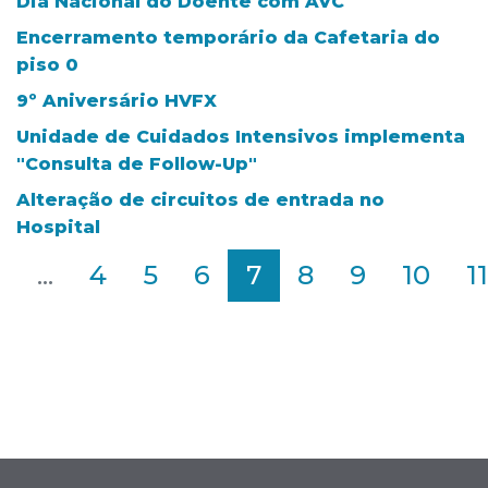
Dia Nacional do Doente com AVC
Encerramento temporário da Cafetaria do
piso 0
9º Aniversário HVFX
Unidade de Cuidados Intensivos implementa
"Consulta de Follow-Up"
Alteração de circuitos de entrada no
Hospital
2
...
4
5
6
7
8
9
10
11