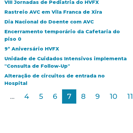
VIII Jornadas de Pediatria do HVFX
Rastreio AVC em Vila Franca de Xira
Dia Nacional do Doente com AVC
Encerramento temporário da Cafetaria do
piso 0
9º Aniversário HVFX
Unidade de Cuidados Intensivos implementa
"Consulta de Follow-Up"
Alteração de circuitos de entrada no
Hospital
2
...
4
5
6
7
8
9
10
11