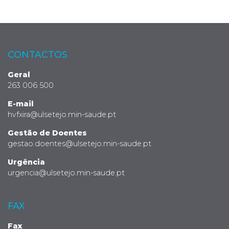
CONTACTOS
Geral
263 006 500
E-mail
hvfxira@ulsetejo.min-saude.pt
Gestão de Doentes
gestao.doentes@ulsetejo.min-saude.pt
Urgência
urgencia@ulsetejo.min-saude.pt
FAX
Fax