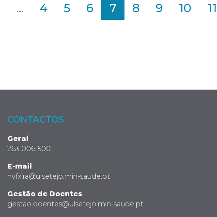
2
...
4
5
6
7
8
9
10
11
CONTACTOS
Geral
263 006 500
E-mail
hvfxira@ulsetejo.min-saude.pt
Gestão de Doentes
gestao.doentes@ulsetejo.min-saude.pt