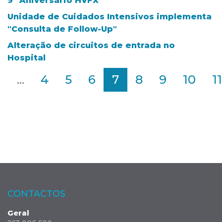
9º Aniversário HVFX
Unidade de Cuidados Intensivos implementa
"Consulta de Follow-Up"
Alteração de circuitos de entrada no
Hospital
2
...
4
5
6
7
8
9
10
11
CONTACTOS
Geral