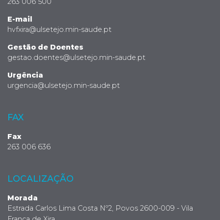
263 006 500
E-mail
hvfxira@ulsetejo.min-saude.pt
Gestão de Doentes
gestao.doentes@ulsetejo.min-saude.pt
Urgência
urgencia@ulsetejo.min-saude.pt
FAX
Fax
263 006 636
LOCALIZAÇÃO
Morada
Estrada Carlos Lima Costa Nº2, Povos 2600-009 - Vila
Franca de Xira