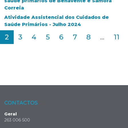
saúde primários de Benavente e Samora
Correia
Atividade Assistencial dos Cuidados de
Saúde Primários - Julho 2024
2
3
4
5
6
7
8
...
11
CONTACTOS
Geral
263 006 500