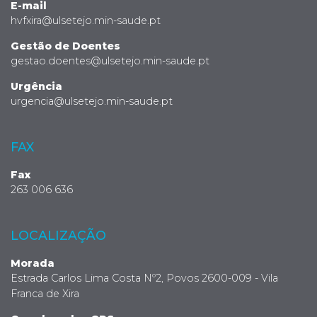
E-mail
hvfxira@ulsetejo.min-saude.pt
Gestão de Doentes
gestao.doentes@ulsetejo.min-saude.pt
Urgência
urgencia@ulsetejo.min-saude.pt
FAX
Fax
263 006 636
LOCALIZAÇÃO
Morada
Estrada Carlos Lima Costa Nº2, Povos 2600-009 - Vila
Franca de Xira