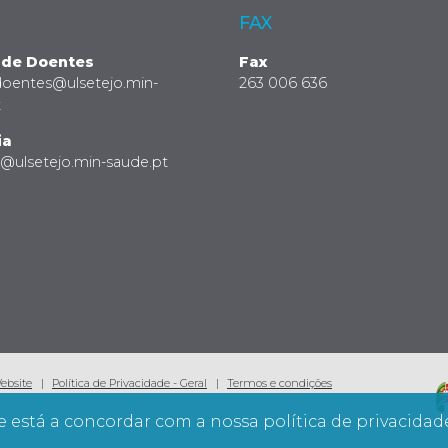
FAX
 de Doentes
Fax
doentes@ulsetejo.min-
263 006 636
t
ia
a@ulsetejo.min-saude.pt
Website
Política de Privacidade - Geral
Termos e condições
e está a concordar com a nossa política de privacidad