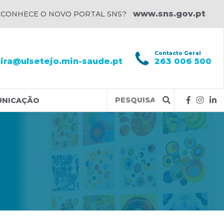
www.sns.gov.pt
 CONHECE O NOVO PORTAL SNS?
l
Contacto Geral
xira@ulsetejo.min-saude.pt
263 006 500
Query
UNICAÇÃO