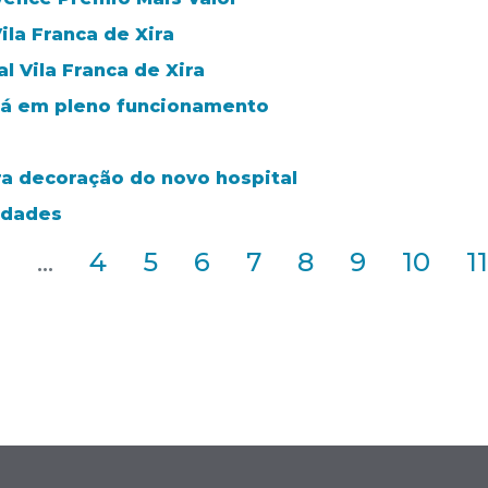
ila Franca de Xira
 Vila Franca de Xira
stá em pleno funcionamento
a decoração do novo hospital
idades
2
...
4
5
6
7
8
9
10
11