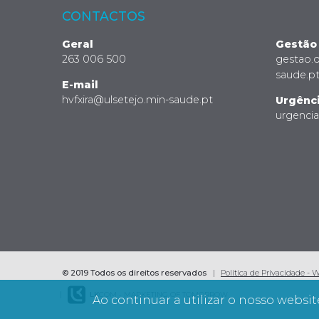
CONTACTOS
Geral
Gestão
263 006 500
gestao.
saude.p
E-mail
hvfxira@ulsetejo.min-saude.pt
Urgênc
urgenci
© 2019 Todos os direitos reservados
Política de Privacidade - 
LK
COM - MARKETING OF TOMORROW
Ao continuar a utilizar o nosso websit