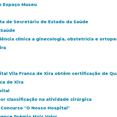
 o Espaço Museu
sita de Secretário de Estado da Saúde
e Saúde
ncia clínica a ginecologia, obstetrícia e ortoped
ira
al Vila Franca de Xira obtêm certificação de Qu
ca de Xira
ital
or classificação na atividade cirúrgica
o Concurso "O Nosso Hospital"
 vence Prémio Mais Valor