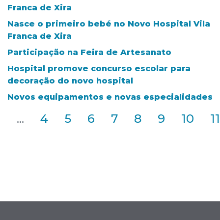
Franca de Xira
Nasce o primeiro bebé no Novo Hospital Vila
Franca de Xira
Participação na Feira de Artesanato
Hospital promove concurso escolar para
decoração do novo hospital
Novos equipamentos e novas especialidades
2
...
4
5
6
7
8
9
10
11