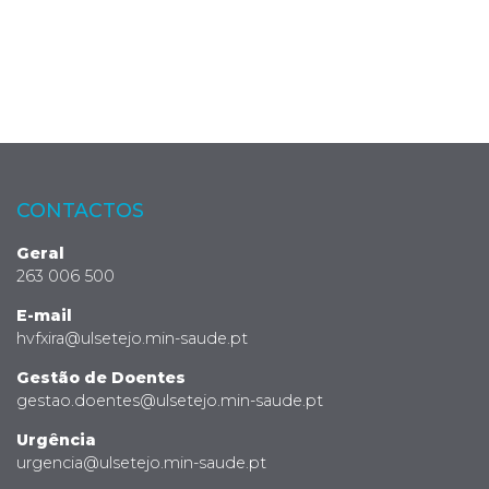
CONTACTOS
Geral
263 006 500
E-mail
hvfxira@ulsetejo.min-saude.pt
Gestão de Doentes
gestao.doentes@ulsetejo.min-saude.pt
Urgência
urgencia@ulsetejo.min-saude.pt