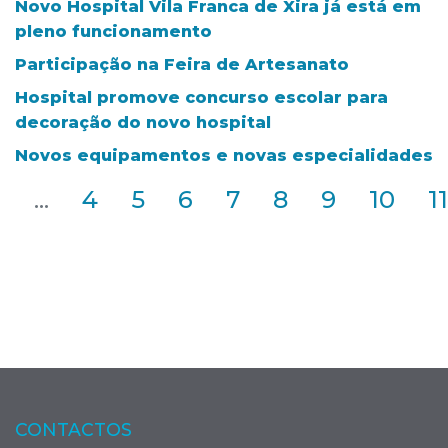
Novo Hospital Vila Franca de Xira já está em
pleno funcionamento
Participação na Feira de Artesanato
Hospital promove concurso escolar para
decoração do novo hospital
Novos equipamentos e novas especialidades
2
...
4
5
6
7
8
9
10
11
CONTACTOS