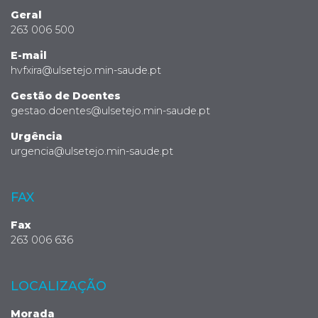
Geral
263 006 500
E-mail
hvfxira@ulsetejo.min-saude.pt
Gestão de Doentes
gestao.doentes@ulsetejo.min-saude.pt
Urgência
urgencia@ulsetejo.min-saude.pt
FAX
Fax
263 006 636
LOCALIZAÇÃO
Morada