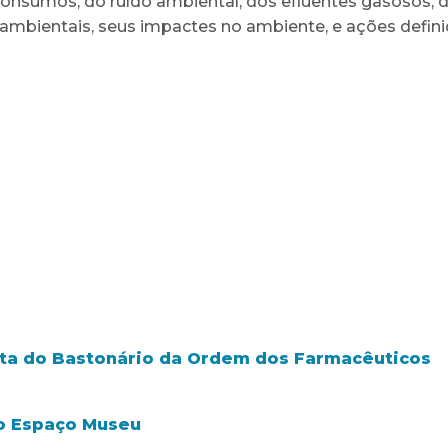
sumos, do ruído ambiental, dos efluentes gasosos, da
 ambientais, seus impactes no ambiente, e ações defini
isita do Bastonário da Ordem dos Farmacêuticos
 o Espaço Museu