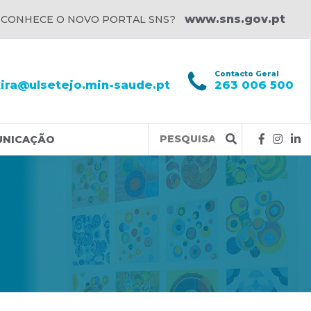
www.sns.gov.pt
 CONHECE O NOVO PORTAL SNS?
l
Contacto Geral
xira@ulsetejo.min-saude.pt
263 006 500
Query
UNICAÇÃO