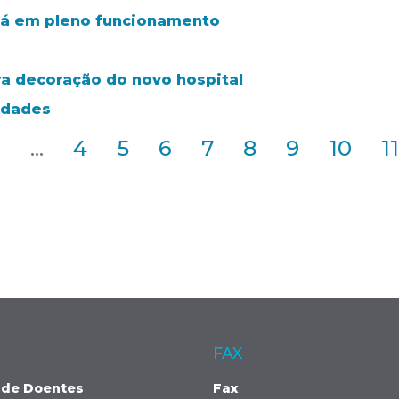
stá em pleno funcionamento
a decoração do novo hospital
idades
2
...
4
5
6
7
8
9
10
11
FAX
 de Doentes
Fax