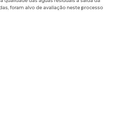
 qualidade das águas residuais à saída da
das, foram alvo de avaliação neste processo