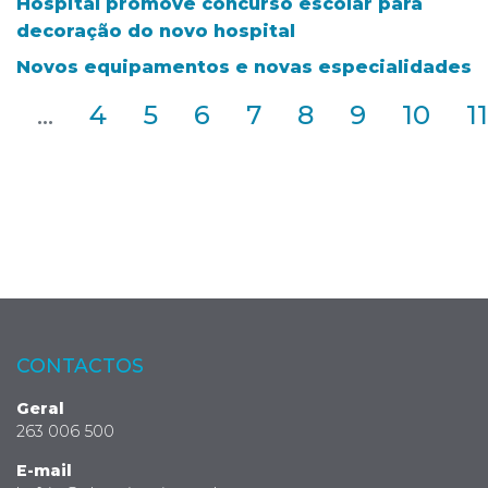
Hospital promove concurso escolar para
decoração do novo hospital
Novos equipamentos e novas especialidades
2
...
4
5
6
7
8
9
10
11
CONTACTOS
Geral
263 006 500
E-mail