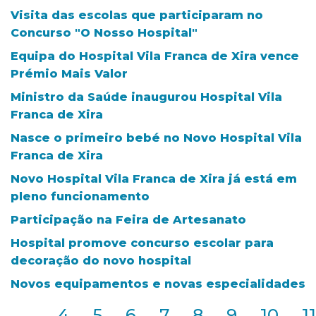
Visita das escolas que participaram no
Concurso "O Nosso Hospital"
Equipa do Hospital Vila Franca de Xira vence
Prémio Mais Valor
Ministro da Saúde inaugurou Hospital Vila
Franca de Xira
Nasce o primeiro bebé no Novo Hospital Vila
Franca de Xira
Novo Hospital Vila Franca de Xira já está em
pleno funcionamento
Participação na Feira de Artesanato
Hospital promove concurso escolar para
decoração do novo hospital
Novos equipamentos e novas especialidades
2
...
4
5
6
7
8
9
10
11