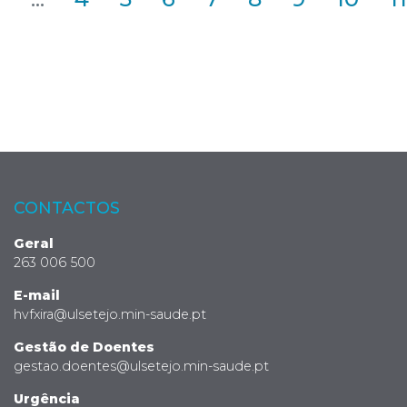
CONTACTOS
Geral
263 006 500
E-mail
hvfxira@ulsetejo.min-saude.pt
Gestão de Doentes
gestao.doentes@ulsetejo.min-saude.pt
Urgência