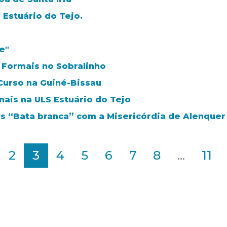
 Estuário do Tejo.
e"
 Formais no Sobralinho
Curso na Guiné-Bissau
nais na ULS Estuário do Tejo
os “Bata branca” com a Misericórdia de Alenque
2
3
4
5
6
7
8
...
11