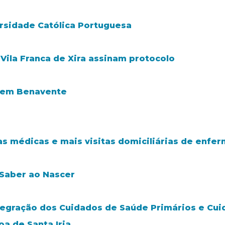
rsidade Católica Portuguesa
 Vila Franca de Xira assinam protocolo
e em Benavente
a
as médicas e mais visitas domiciliárias de enfe
 Saber ao Nascer
tegração dos Cuidados de Saúde Primários e Cui
a de Santa Iria