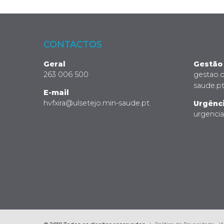
CONTACTOS
Geral
Gestão
263 006 500
gestao.
saude.p
E-mail
hvfxira@ulsetejo.min-saude.pt
Urgênc
urgenci