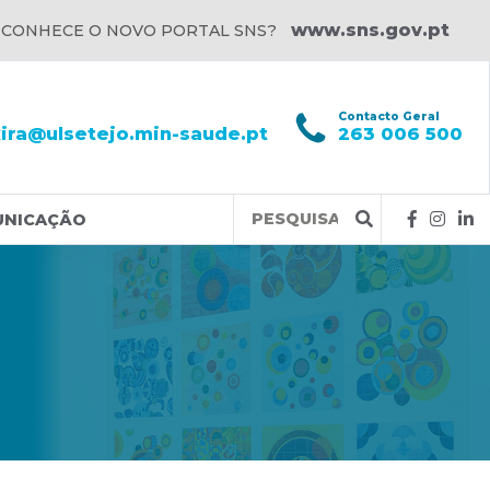
www.sns.gov.pt
 CONHECE O NOVO PORTAL SNS?
l
Contacto Geral
xira@ulsetejo.min-saude.pt
263 006 500
Query
UNICAÇÃO