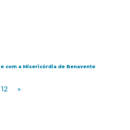
r e com a Misericórdia de Benavente
12
»