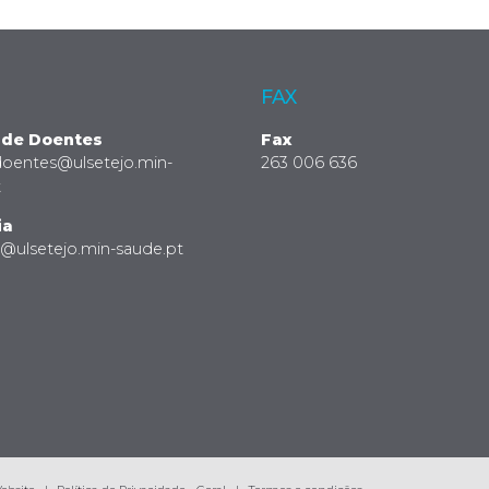
FAX
 de Doentes
Fax
doentes@ulsetejo.min-
263 006 636
t
ia
a@ulsetejo.min-saude.pt