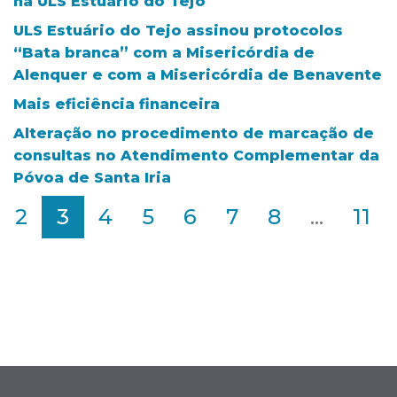
na ULS Estuário do Tejo
ULS Estuário do Tejo assinou protocolos
“Bata branca” com a Misericórdia de
Alenquer e com a Misericórdia de Benavente
Mais eficiência financeira
Alteração no procedimento de marcação de
consultas no Atendimento Complementar da
Póvoa de Santa Iria
2
3
4
5
6
7
8
...
11