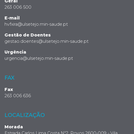
Geral
263 006 500
E-mail
hvfxira@ulsetejo.min-saude.pt
Gestão de Doentes
gestao.doentes@ulsetejo.min-saude.pt
Urgência
urgencia@ulsetejo.min-saude.pt
FAX
Fax
263 006 636
LOCALIZAÇÃO
Morada
Estrada Carlos Lima Costa Nº2, Povos 2600-009 - Vila