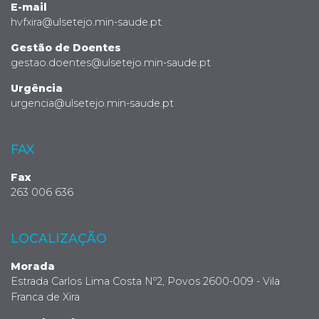
E-mail
hvfxira@ulsetejo.min-saude.pt
Gestão de Doentes
gestao.doentes@ulsetejo.min-saude.pt
Urgência
urgencia@ulsetejo.min-saude.pt
FAX
Fax
263 006 636
LOCALIZAÇÃO
Morada
Estrada Carlos Lima Costa Nº2, Povos 2600-009 - Vila
Franca de Xira