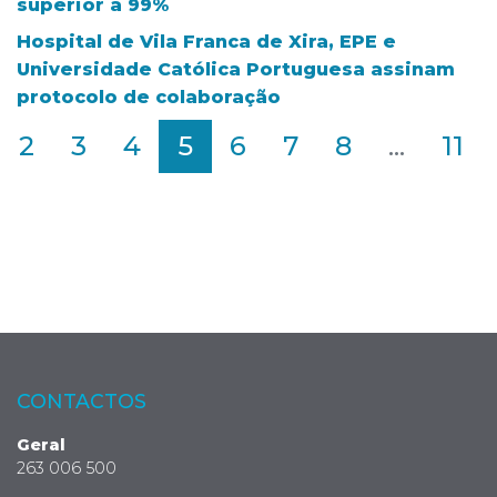
superior a 99%
Hospital de Vila Franca de Xira, EPE e
Universidade Católica Portuguesa assinam
protocolo de colaboração
2
3
4
5
6
7
8
...
11
CONTACTOS
Geral
263 006 500