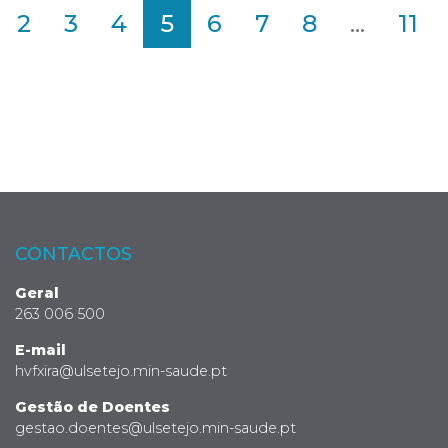
2
3
4
5
6
7
8
...
11
CONTACTOS
Geral
263 006 500
E-mail
hvfxira@ulsetejo.min-saude.pt
Gestão de Doentes
gestao.doentes@ulsetejo.min-saude.pt