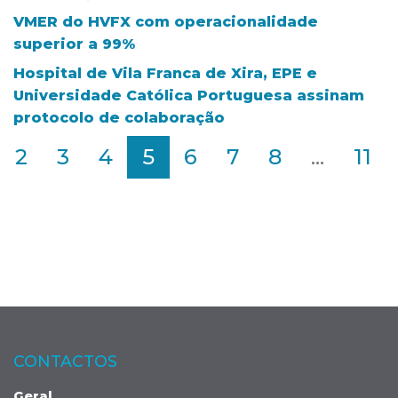
VMER do HVFX com operacionalidade
superior a 99%
Hospital de Vila Franca de Xira, EPE e
Universidade Católica Portuguesa assinam
protocolo de colaboração
2
3
4
5
6
7
8
...
11
CONTACTOS
Geral