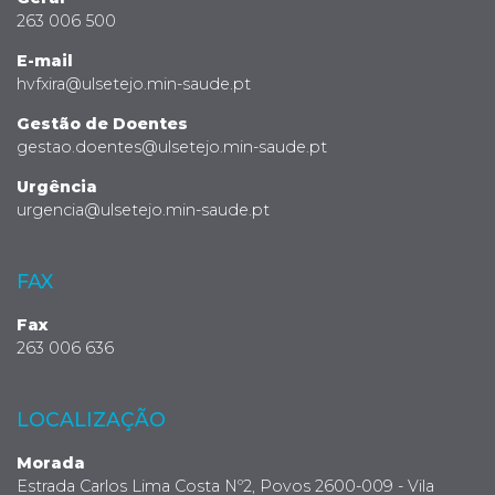
263 006 500
E-mail
hvfxira@ulsetejo.min-saude.pt
Gestão de Doentes
gestao.doentes@ulsetejo.min-saude.pt
Urgência
urgencia@ulsetejo.min-saude.pt
FAX
Fax
263 006 636
LOCALIZAÇÃO
Morada
Estrada Carlos Lima Costa Nº2, Povos 2600-009 - Vila