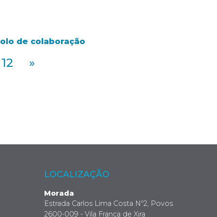
colo de colaboração
12
»
LOCALIZAÇÃO
Morada
Estrada Carlos Lima Costa Nº2, Povos
2600-009 - Vila Franca de Xira