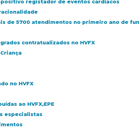
spositivo registador de eventos cardíacos
racionalidade
mais de 5700 atendimentos no primeiro ano de f
egrados contratualizados no HVFX
 Criança
ado no HVFX
ibuídas ao HVFX,EPE
s especialistas
dimentos