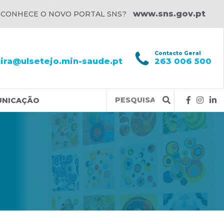
www.sns.gov.pt
 CONHECE O NOVO PORTAL SNS?
l
Contacto Geral
xira@ulsetejo.min-saude.pt
263 006 500
Query
UNICAÇÃO