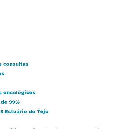
s consultas
as
s oncológicos
 de 99%
S Estuário do Tejo