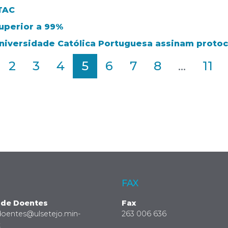
TAC
uperior a 99%
 Universidade Católica Portuguesa assinam proto
2
3
4
5
6
7
8
...
11
FAX
 de Doentes
Fax
doentes@ulsetejo.min-
263 006 636
t