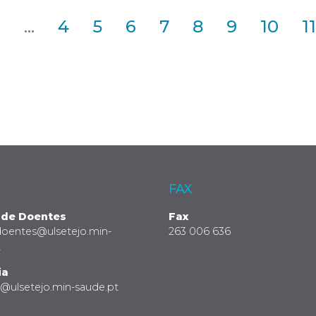
2
...
4
5
6
7
8
9
10
11
FAX
 de Doentes
Fax
doentes@ulsetejo.min-
263 006 636
t
ia
a@ulsetejo.min-saude.pt