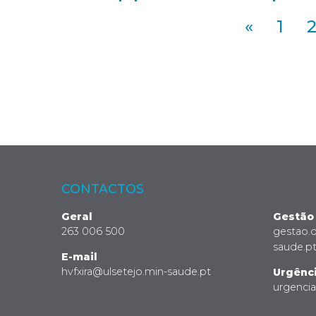
«
1
CONTACTOS
Geral
Gestão
263 006 500
gestao.
saude.p
E-mail
hvfxira@ulsetejo.min-saude.pt
Urgênc
urgenci