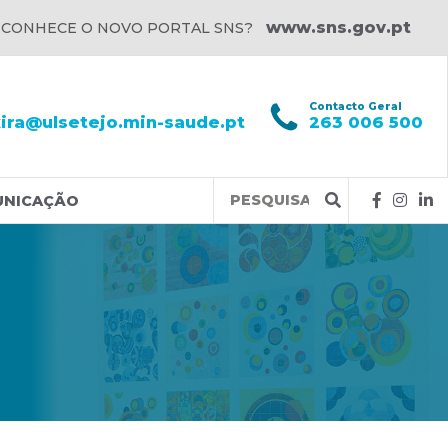
www.sns.gov.pt
 CONHECE O NOVO PORTAL SNS?
l
Contacto Geral
xira@ulsetejo.min-saude.pt
263 006 500
Query
UNICAÇÃO