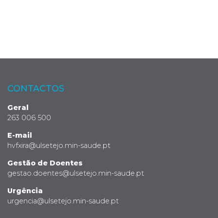
CONTACTOS
Geral
263 006 500
E-mail
hvfxira@ulsetejo.min-saude.pt
Gestão de Doentes
gestao.doentes@ulsetejo.min-saude.pt
Urgência
urgencia@ulsetejo.min-saude.pt