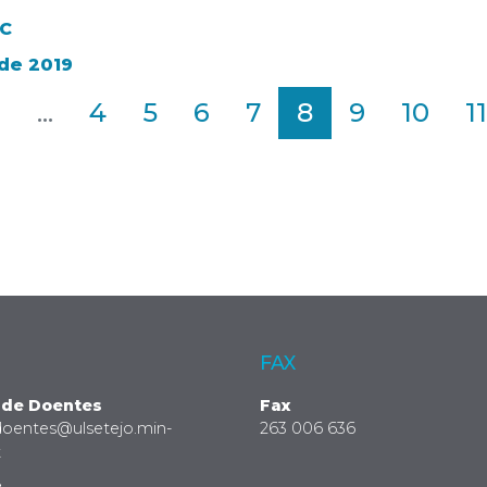
VC
 de 2019
2
...
4
5
6
7
8
9
10
11
FAX
 de Doentes
Fax
doentes@ulsetejo.min-
263 006 636
t