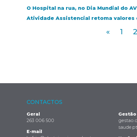
O Hospital na rua, no Dia Mundial do A
Atividade Assistencial retoma valores
«
1
CONTACTOS
Geral
Gestão
263 006 500
gestao.
saude.p
E-mail