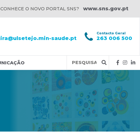
www.sns.gov.pt
 CONHECE O NOVO PORTAL SNS?
l
Contacto Geral
xira@ulsetejo.min-saude.pt
263 006 500
Query
UNICAÇÃO