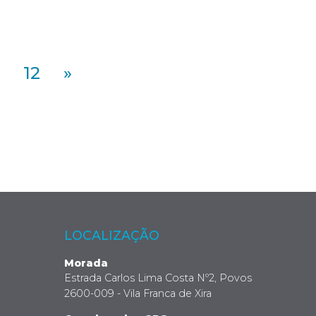
12
»
LOCALIZAÇÃO
Morada
Estrada Carlos Lima Costa Nº2, Povos
2600-009 - Vila Franca de Xira