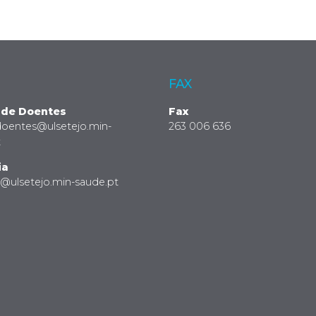
FAX
 de Doentes
Fax
doentes@ulsetejo.min-
263 006 636
t
ia
a@ulsetejo.min-saude.pt