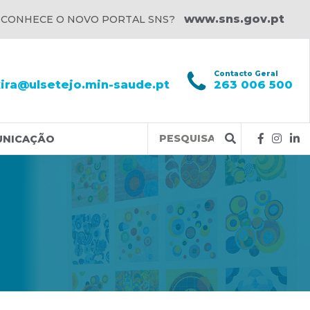
www.sns.gov.pt
 CONHECE O NOVO PORTAL SNS?
l
Contacto Geral
xira@ulsetejo.min-saude.pt
263 006 500
Query
UNICAÇÃO