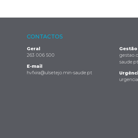
CONTACTOS
Geral
Gestão
263 006 500
gestao.
saude.p
E-mail
hvfxira@ulsetejo.min-saude.pt
Urgênc
urgenci