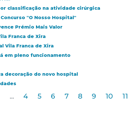
or classificação na atividade cirúrgica
o Concurso "O Nosso Hospital"
 vence Prémio Mais Valor
ila Franca de Xira
 Vila Franca de Xira
stá em pleno funcionamento
a decoração do novo hospital
idades
2
...
4
5
6
7
8
9
10
11