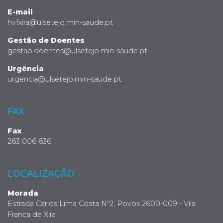
E-mail
hvfxira@ulsetejo.min-saude.pt
Gestão de Doentes
gestao.doentes@ulsetejo.min-saude.pt
Urgência
urgencia@ulsetejo.min-saude.pt
FAX
Fax
263 006 636
LOCALIZAÇÃO
Morada
Estrada Carlos Lima Costa Nº2, Povos 2600-009 - Vila
Franca de Xira