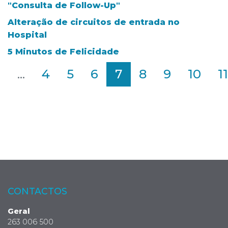
"Consulta de Follow-Up"
Alteração de circuitos de entrada no
Hospital
5 Minutos de Felicidade
2
...
4
5
6
7
8
9
10
11
CONTACTOS
Geral
263 006 500