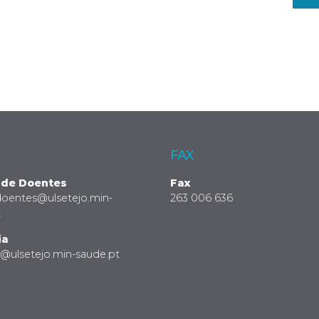
FAX
 de Doentes
Fax
doentes@ulsetejo.min-
263 006 636
t
ia
a@ulsetejo.min-saude.pt