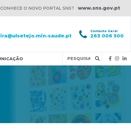
www.sns.gov.pt
 CONHECE O NOVO PORTAL SNS?
l
Contacto Geral
xira@ulsetejo.min-saude.pt
263 006 500
Query
UNICAÇÃO