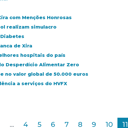
 Xira com Menções Honrosas
ol realizam simulacro
 Diabetes
anca de Xira
elhores hospitais do país
lo Desperdício Alimentar Zero
de no valor global de 50.000 euros
lência a serviços do HVFX
2
...
4
5
6
7
8
9
10
11