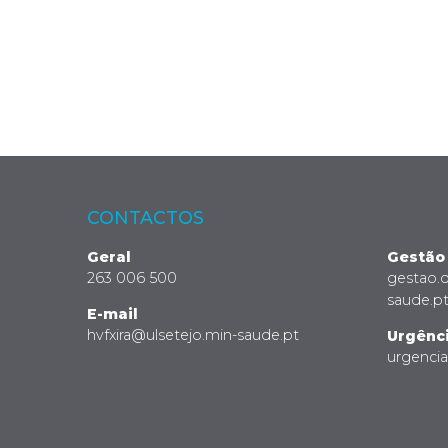
CONTACTOS
Geral
Gestão
263 006 500
gestao.
saude.p
E-mail
hvfxira@ulsetejo.min-saude.pt
Urgênc
urgenci