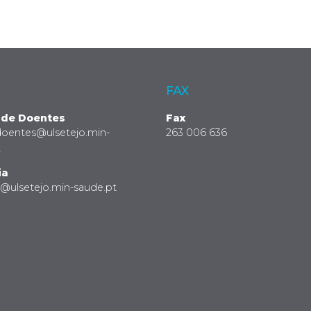
FAX
 de Doentes
Fax
doentes@ulsetejo.min-
263 006 636
t
ia
a@ulsetejo.min-saude.pt