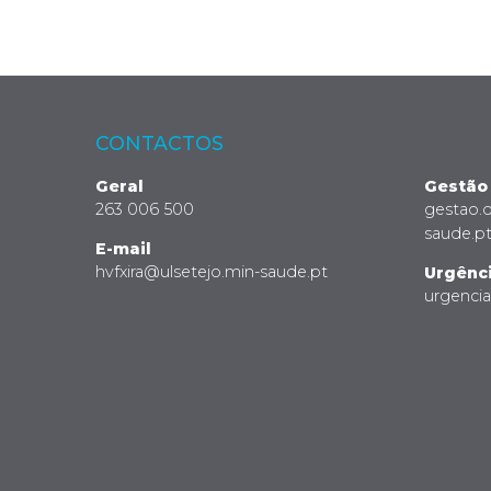
CONTACTOS
Geral
Gestão
263 006 500
gestao.
saude.p
E-mail
hvfxira@ulsetejo.min-saude.pt
Urgênc
urgenci