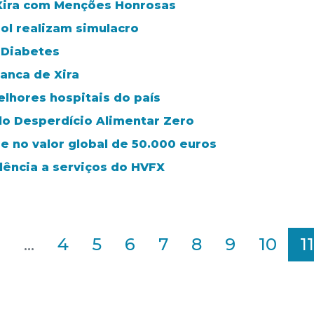
 Xira com Menções Honrosas
ol realizam simulacro
 Diabetes
anca de Xira
elhores hospitais do país
lo Desperdício Alimentar Zero
de no valor global de 50.000 euros
lência a serviços do HVFX
2
...
4
5
6
7
8
9
10
11