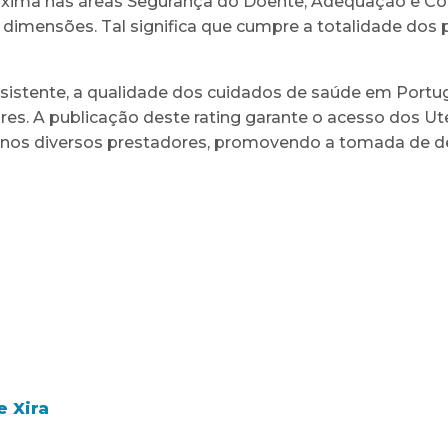
xima nas áreas Segurança do Doente, Adequação e Con
 dimensões. Tal significa que cumpre a totalidade dos 
onsistente, a qualidade dos cuidados de saúde em Port
es. A publicação deste rating garante o acesso dos Ute
 nos diversos prestadores, promovendo a tomada de d
e Xira