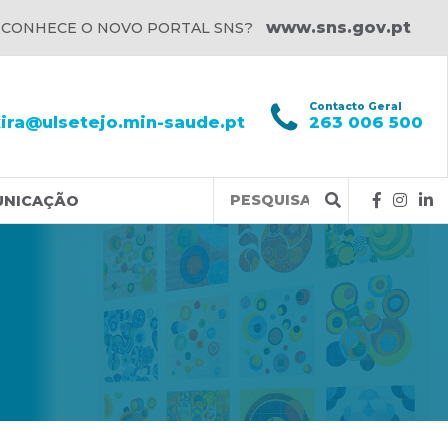
www.sns.gov.pt
 CONHECE O NOVO PORTAL SNS?
l
Contacto Geral
xira@ulsetejo.min-saude.pt
263 006 500
Query
UNICAÇÃO