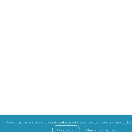
Ao continuar a utilizar o nosso website está a concordar com a nossa políti
Concordar
Mais informações