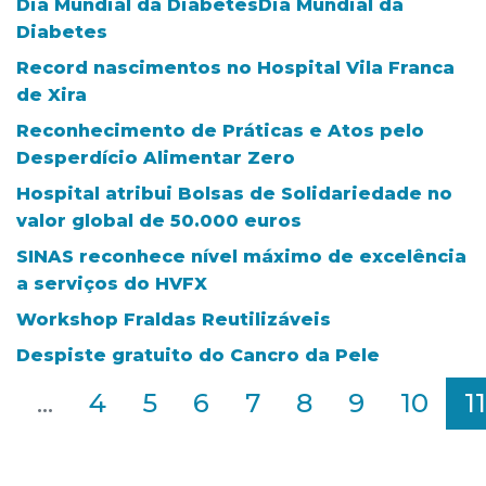
Dia Mundial da DiabetesDia Mundial da
Diabetes
Record nascimentos no Hospital Vila Franca
de Xira
Reconhecimento de Práticas e Atos pelo
Desperdício Alimentar Zero
Hospital atribui Bolsas de Solidariedade no
valor global de 50.000 euros
SINAS reconhece nível máximo de excelência
a serviços do HVFX
Workshop Fraldas Reutilizáveis
Despiste gratuito do Cancro da Pele
2
...
4
5
6
7
8
9
10
11