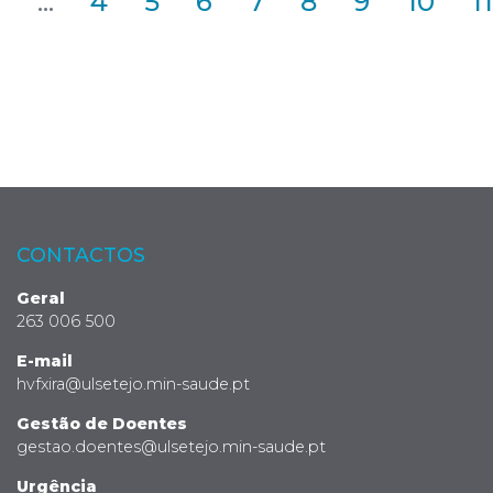
2
...
4
5
6
7
8
9
10
11
CONTACTOS
Geral
263 006 500
E-mail
hvfxira@ulsetejo.min-saude.pt
Gestão de Doentes
gestao.doentes@ulsetejo.min-saude.pt
Urgência