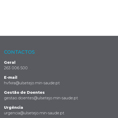
CONTACTOS
Geral
263 006 500
E-mail
hvfxira@ulsetejo.min-saude.pt
Gestão de Doentes
gestao.doentes@ulsetejo.min-saude.pt
Urgência
urgencia@ulsetejo.min-saude.pt