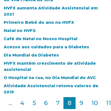
HVFX aumenta Atividade Assistencial em
2021
Primeiro Bebé do ano no HVFX
Natal no HVFX
Café de Natal no Nosso Hospital
Acesso aos cuidados para a Diabetes
Dia Mundial da Diabetes
HVFX mantém crescimento de atividade
assistencial
O Hospital na rua, no Dia Mundial do AVC
Atividade Assistencial retoma valores de
2019
2
...
4
5
6
7
8
9
10
11