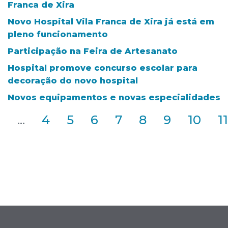
Franca de Xira
Novo Hospital Vila Franca de Xira já está em
pleno funcionamento
Participação na Feira de Artesanato
Hospital promove concurso escolar para
decoração do novo hospital
Novos equipamentos e novas especialidades
2
...
4
5
6
7
8
9
10
11