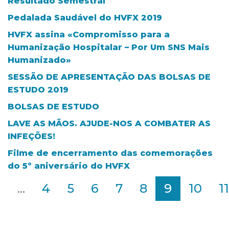
Resultado Semestral
Pedalada Saudável do HVFX 2019
HVFX assina «Compromisso para a
Humanização Hospitalar – Por Um SNS Mais
Humanizado»
SESSÃO DE APRESENTAÇÃO DAS BOLSAS DE
ESTUDO 2019
BOLSAS DE ESTUDO
LAVE AS MÃOS. AJUDE-NOS A COMBATER AS
INFEÇÕES!
Filme de encerramento das comemorações
do 5º aniversário do HVFX
2
...
4
5
6
7
8
9
10
11