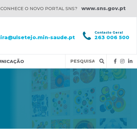
www.sns.gov.pt
 CONHECE O NOVO PORTAL SNS?
l
Contacto Geral
xira@ulsetejo.min-saude.pt
263 006 500
Query
UNICAÇÃO