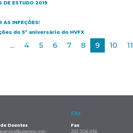
 DE ESTUDO 2019
 AS INFEÇÕES!
ões do 5º aniversário do HVFX
2
...
4
5
6
7
8
9
10
11
FAX
 de Doentes
Fax
doentes@ulsetejo.min-
263 006 636