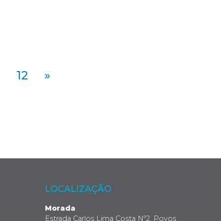
12
»
LOCALIZAÇÃO
Morada
Estrada Carlos Lima Costa Nº2, Povos