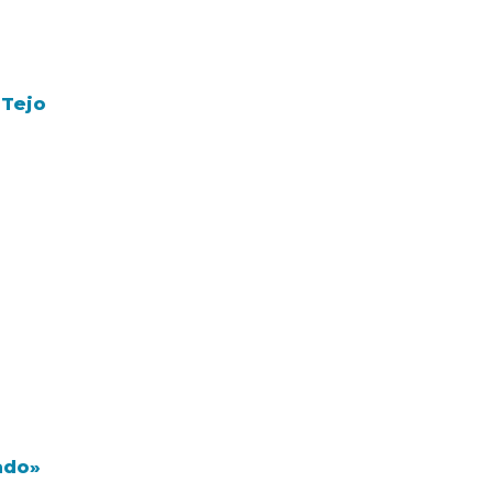
 Tejo
ado»