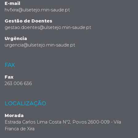
E-mail
hvfxira@ulsetejo.min-saude.pt
Gestão de Doentes
gestao.doentes@ulsetejo.min-saude.pt
Urgência
urgencia@ulsetejo.min-saude.pt
FAX
Fax
263 006 636
LOCALIZAÇÃO
Morada
Estrada Carlos Lima Costa Nº2, Povos 2600-009 - Vila
Franca de Xira