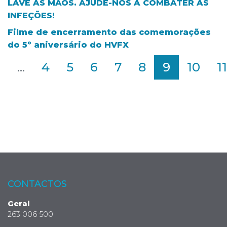
LAVE AS MÃOS. AJUDE-NOS A COMBATER AS
INFEÇÕES!
Filme de encerramento das comemorações
do 5º aniversário do HVFX
2
...
4
5
6
7
8
9
10
11
CONTACTOS
Geral
263 006 500