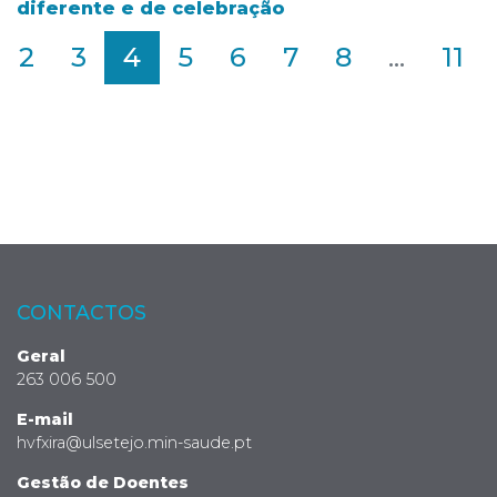
diferente e de celebração
2
3
4
5
6
7
8
...
11
CONTACTOS
Geral
263 006 500
E-mail
hvfxira@ulsetejo.min-saude.pt
Gestão de Doentes