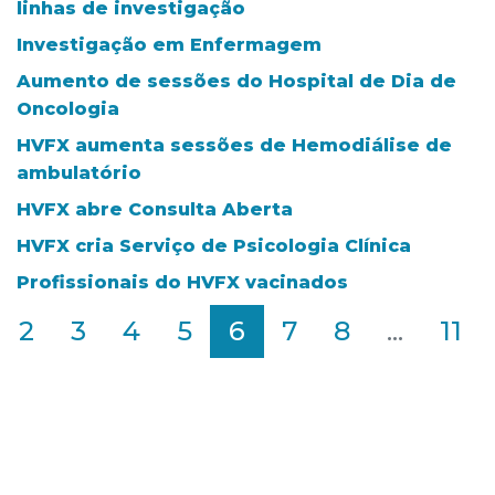
linhas de investigação
Investigação em Enfermagem
Aumento de sessões do Hospital de Dia de
Oncologia
HVFX aumenta sessões de Hemodiálise de
ambulatório
HVFX abre Consulta Aberta
HVFX cria Serviço de Psicologia Clínica
Profissionais do HVFX vacinados
2
3
4
5
6
7
8
...
11