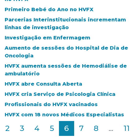
Primeiro Bebé do Ano no HVFX
Parcerias Interinstitucionais incrementam
linhas de investigação
Investigação em Enfermagem
Aumento de sessões do Hospital de Dia de
Oncologia
HVFX aumenta sessões de Hemodiálise de
ambulatório
HVFX abre Consulta Aberta
HVFX cria Serviço de Psicologia Clínica
Profissionais do HVFX vacinados
HVFX com 18 novos Médicos Especialistas
2
3
4
5
6
7
8
...
11