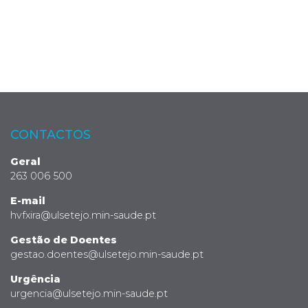
CONTACTOS
Geral
263 006 500
E-mail
hvfxira@ulsetejo.min-saude.pt
Gestão de Doentes
gestao.doentes@ulsetejo.min-saude.pt
Urgência
urgencia@ulsetejo.min-saude.pt