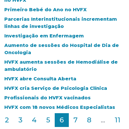
no HVFX
Primeiro Bebé do Ano no HVFX
Parcerias Interinstitucionais incrementam
linhas de investigação
Investigação em Enfermagem
Aumento de sessões do Hospital de Dia de
Oncologia
HVFX aumenta sessões de Hemodiálise de
ambulatório
HVFX abre Consulta Aberta
HVFX cria Serviço de Psicologia Clínica
Profissionais do HVFX vacinados
HVFX com 18 novos Médicos Especialistas
2
3
4
5
6
7
8
...
11