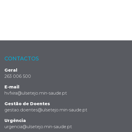
CONTACTOS
Geral
263 006 500
E-mail
hvfxira@ulsetejo.min-saude.pt
Gestão de Doentes
gestao.doentes@ulsetejo.min-saude.pt
Urgência
urgencia@ulsetejo.min-saude.pt