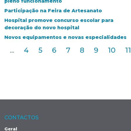
pleno funcionamento
Participação na Feira de Artesanato
Hospital promove concurso escolar para
decoração do novo hospital
Novos equipamentos e novas especialidades
2
...
4
5
6
7
8
9
10
11
CONTACTOS
Geral