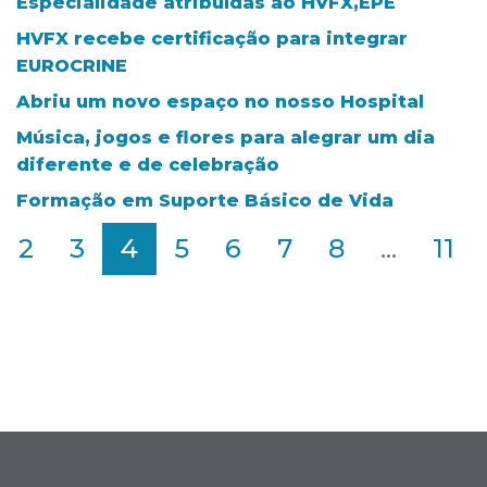
Especialidade atribuídas ao HVFX,EPE
HVFX recebe certificação para integrar
EUROCRINE
Abriu um novo espaço no nosso Hospital
Música, jogos e flores para alegrar um dia
diferente e de celebração
Formação em Suporte Básico de Vida
2
3
4
5
6
7
8
...
11