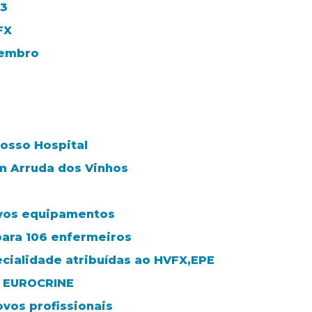
23
FX
vembro
nosso Hospital
m Arruda dos Vinhos
ovos equipamentos
ara 106 enfermeiros
ecialidade atribuídas ao HVFX,EPE
r EUROCRINE
vos profissionais