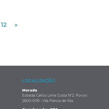
12
»
LOCALIZAÇÃO
Morada
Estrada Carlos Lima Costa Nº2, Povos
2600-009 - Vila Franca de Xira