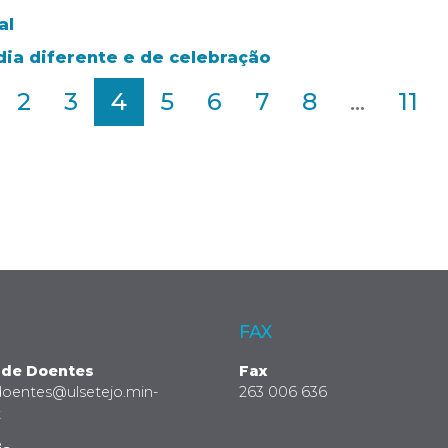
al
 dia diferente e de celebração
2
3
4
5
6
7
8
...
11
FAX
 de Doentes
Fax
doentes@ulsetejo.min-
263 006 636
t