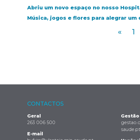
Abriu um novo espaço no nosso Hospit
Música, jogos e flores para alegrar um
«
1
CONTACTOS
Geral
Gestão
263 006 500
gestao.
saude.p
E-mail