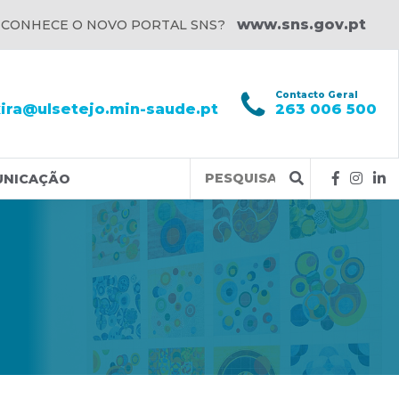
www.sns.gov.pt
 CONHECE O NOVO PORTAL SNS?
l
Contacto Geral
xira@ulsetejo.min-saude.pt
263 006 500
Query
UNICAÇÃO