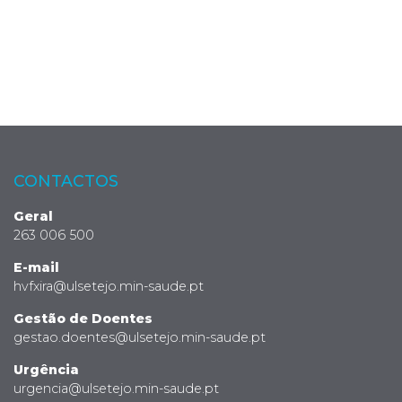
CONTACTOS
Geral
263 006 500
E-mail
hvfxira@ulsetejo.min-saude.pt
Gestão de Doentes
gestao.doentes@ulsetejo.min-saude.pt
Urgência
urgencia@ulsetejo.min-saude.pt